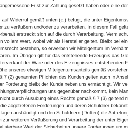
 angemessene Frist zur Zahlung gesetzt haben oder eine der
is auf Widerruf gemäß unten (c.) befugt, die unter Eigent
r zu veräußern und/oder zu verarbeiten. In diesem Fall ge
rbehalt erstreckt sich auf die durch Verarbeitung, Vermis
 vollem Wert, wobei wir als Hersteller gelten. Bleibt bei e
tumsrecht bestehen, so erwerben wir Miteigentum im Verhält
ren. Im Übrigen gilt für das entstehende Erzeugnis das Glei
terverkauf der Ware oder des Erzeugnisses entstehenden For
öhe unseres etwaigen Miteigentumsanteils gemäß vorstehen
n § 7 (2) genannten Pflichten des Kunden gelten auch in Ans
er Forderung bleibt der Kunde neben uns ermächtigt. Wir ver
hlungsverpflichtungen uns gegenüber nachkommt, kein Mangel
nicht durch Ausübung eines Rechts gemäß § 7 (3) geltend ma
die abgetretenen Forderungen und deren Schuldner bekannt g
agen aushändigt und den Schuldnern (Dritten) die Abtretung m
 zur weiteren Veräußerung und Verarbeitung der unter Eig
realisierbare Wert der Sicherheiten unsere Forderungen um 