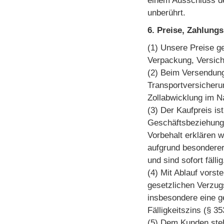
einem Ausschluss de
unberührt.
6. Preise, Zahlung
(1) Unsere Preise ge
Verpackung, Versich
(2) Beim Versendung
Transportversicheru
Zollabwicklung im 
(3) Der Kaufpreis is
Geschäftsbeziehung,
Vorbehalt erklären 
aufgrund besonderer
und sind sofort fällig
(4) Mit Ablauf vors
gesetzlichen Verzug
insbesondere eine g
Fälligkeitszins (§ 3
(5) Dem Kunden steh