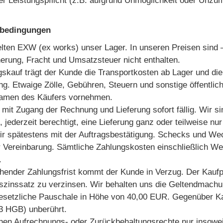
r Leistungspflicht (z.B. aufgrund Unmöglichkeit oder Unzumu
sbedingungen
lten EXW (ex works) unser Lager. In unseren Preisen sind – 
erung, Fracht und Umsatzsteuer nicht enthalten.
skauf trägt der Kunde die Transportkosten ab Lager und di
ng. Etwaige Zölle, Gebühren, Steuern und sonstige öffentlic
Namen des Käufers vornehmen.
t mit Zugang der Rechnung und Lieferung sofort fällig. Wir 
 jederzeit berechtigt, eine Lieferung ganz oder teilweise 
wir spätestens mit der Auftragsbestätigung. Schecks und W
 Vereinbarung. Sämtliche Zahlungskosten einschließlich W
.
tehender Zahlungsfrist kommt der Kunde in Verzug. Der Kauf
szinssatz zu verzinsen. Wir behalten uns die Geltendmach
esetzliche Pauschale in Höhe von 40,00 EUR. Gegenüber Ka
53 HGB) unberührt.
en Aufrechnungs- oder Zurückbehaltungsrechte nur insoweit z