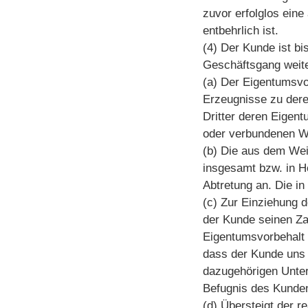
zuvor erfolglos eine
entbehrlich ist.
(4) Der Kunde ist b
Geschäftsgang weite
(a) Der Eigentumsvo
Erzeugnisse zu deren
Dritter deren Eigen
oder verbundenen Wa
(b) Die aus dem Wei
insgesamt bzw. in H
Abtretung an. Die i
(c) Zur Einziehung d
der Kunde seinen Za
Eigentumsvorbehalt 
dass der Kunde uns 
dazugehörigen Unterl
Befugnis des Kunden
(d) Übersteigt der 