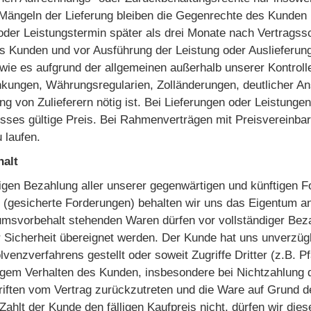
ei Mängeln der Lieferung bleiben die Gegenrechte des Kunden
- oder Leistungstermin später als drei Monate nach Vertragssc
s Kunden und vor Ausführung der Leistung oder Auslieferung
ie es aufgrund der allgemeinen außerhalb unserer Kontrolle
ngen, Währungsregularien, Zolländerungen, deutlicher Anst
g von Zulieferern nötig ist. Bei Lieferungen oder Leistungen
sses gültige Preis. Bei Rahmenverträgen mit Preisvereinbar
 laufen.
halt
ndigen Bezahlung aller unserer gegenwärtigen und künftigen 
(gesicherte Forderungen) behalten wir uns das Eigentum an
tumsvorbehalt stehenden Waren dürfen vor vollständiger Bez
 Sicherheit übereignet werden. Der Kunde hat uns unverzügl
lvenzverfahrens gestellt oder soweit Zugriffe Dritter (z.B.
igem Verhalten des Kunden, insbesondere bei Nichtzahlung de
riften vom Vertrag zurückzutreten und die Ware auf Grund d
Zahlt der Kunde den fälligen Kaufpreis nicht, dürfen wir d