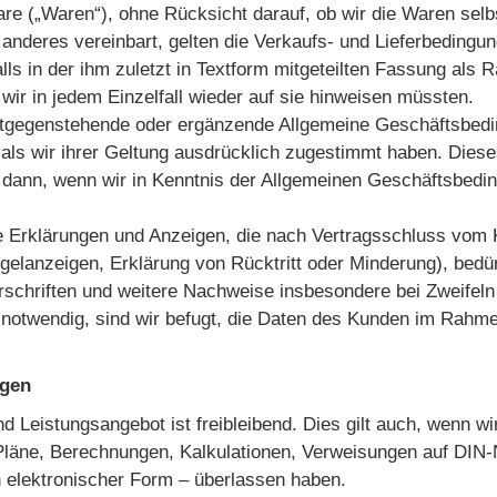
are („Waren“), ohne Rücksicht darauf, ob wir die Waren selbs
 anderes vereinbart, gelten die Verkaufs- und Lieferbedingu
alls in der ihm zuletzt in Textform mitgeteilten Fassung als
wir in jedem Einzelfall wieder auf sie hinweisen müssten.
ntgegenstehende oder ergänzende Allgemeine Geschäftsbedi
 als wir ihrer Geltung ausdrücklich zugestimmt haben. Diese
 dann, wenn wir in Kenntnis der Allgemeinen Geschäftsbedin
e Erklärungen und Anzeigen, die nach Vertragsschluss vom
elanzeigen, Erklärung von Rücktritt oder Minderung), bedür
schriften und weitere Nachweise insbesondere bei Zweifeln 
snotwendig, sind wir befugt, die Daten des Kunden im Rah
ngen
nd Leistungsangebot ist freibleibend. Dies gilt auch, wenn
Pläne, Berechnungen, Kalkulationen, Verweisungen auf DIN
n elektronischer Form – überlassen haben.