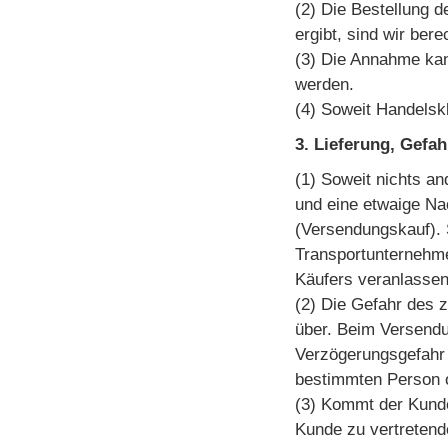
(2) Die Bestellung d
ergibt, sind wir be
(3) Die Annahme kan
werden.
(4) Soweit Handels
3. Lieferung, Gefa
(1) Soweit nichts an
und eine etwaige Na
(Versendungskauf). S
Transportunternehm
Käufers veranlassen
(2) Die Gefahr des 
über. Beim Versendu
Verzögerungsgefahr 
bestimmten Person o
(3) Kommt der Kunde
Kunde zu vertretend