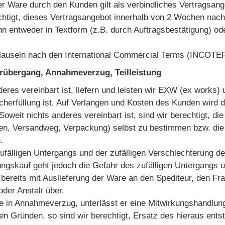
er Ware durch den Kunden gilt als verbindliches Vertragsang
rechtigt, dieses Vertragsangebot innerhalb von 2 Wochen n
n entweder in Textform (z.B. durch Auftragsbestätigung) od
klauseln nach den International Commercial Terms (INCOTE
hrübergang, Annahmeverzug, Teilleistung
deres vereinbart ist, liefern und leisten wir EXW (ex works) 
cherfüllung ist. Auf Verlangen und Kosten des Kunden wird
oweit nichts anderes vereinbart ist, sind wir berechtigt, d
en, Versandweg, Verpackung) selbst zu bestimmen bzw. die
.
zufälligen Untergangs und der zufälligen Verschlechterung 
ngskauf geht jedoch die Gefahr des zufälligen Untergangs u
bereits mit Auslieferung der Ware an den Spediteur, den Fr
der Anstalt über.
 in Annahmeverzug, unterlässt er eine Mitwirkungshandlung
en Gründen, so sind wir berechtigt, Ersatz des hieraus en