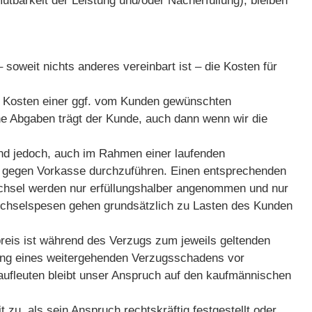
tbarkeit der Leistung und/oder Nacherfüllung), bleiben
soweit nichts anderes vereinbart ist – die Kosten für
e Kosten einer ggf. vom Kunden gewünschten
he Abgaben trägt der Kunde, auch dann wenn wir die
sind jedoch, auch im Rahmen einer laufenden
nur gegen Vorkasse durchzuführen. Einen entsprechenden
echsel werden nur erfüllungshalber angenommen und nur
echselspesen gehen grundsätzlich zu Lasten des Kunden
preis ist während des Verzugs zum jeweils geltenden
ung eines weitergehenden Verzugsschadens vor
ufleuten bleibt unser Anspruch auf den kaufmännischen
u, als sein Anspruch rechtskräftig festgestellt oder