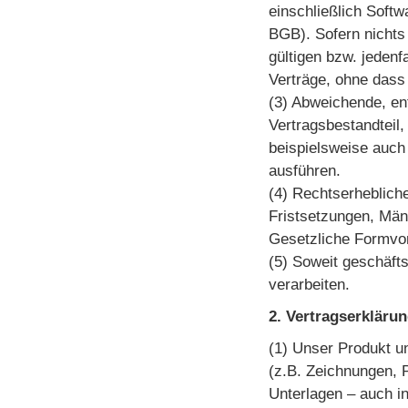
einschließlich Softw
BGB). Sofern nichts
gültigen bzw. jedenf
Verträge, ohne dass 
(3) Abweichende, e
Vertragsbestandteil,
beispielsweise auch
ausführen.
(4) Rechtserheblich
Fristsetzungen, Mäng
Gesetzliche Formvor
(5) Soweit geschäft
verarbeiten.
2. Vertragserkläru
(1) Unser Produkt u
(z.B. Zeichnungen, 
Unterlagen – auch i