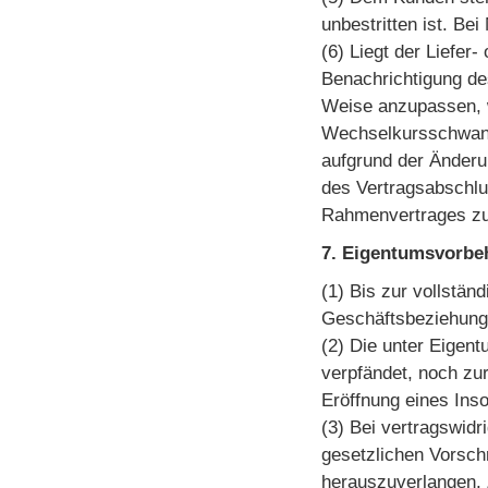
unbestritten ist. B
(6) Liegt der Liefer
Benachrichtigung de
Weise anzupassen, w
Wechselkursschwanku
aufgrund der Änderun
des Vertragsabschlu
Rahmenvertrages zu
7. Eigentumsvorbe
(1) Bis zur vollstä
Geschäftsbeziehung 
(2) Die unter Eigen
verpfändet, noch zur
Eröffnung eines Inso
(3) Bei vertragswidr
gesetzlichen Vorsch
herauszuverlangen. 