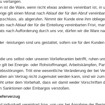
zu verlangen.
gen ist die Ware, wenn nicht etwas anderes vereinbart ist,
ge gilt einen Monat nach Ablauf der für den Abruf vereinbar
sschluss, als abgerufen. Nimmt der Kunde eine ihm obliegen
ts nach Ablauf der für die Einteilung vereinbarten Frist, m
ats nach Aufforderung durch uns vor, dürfen wir die Ware n
oder -leistungen sind uns gestattet, sofern sie für den Kunde
die uns selbst oder unseren Vorlieferanten betrifft, ruhen un
e gilt bei Energie- oder Rohstoffmangel, Arbeitskämpfen, P
ebsstörungen. Tritt eine wesentliche Veränderung der bei Ve
alten am Vertrag nicht zugemutet werden kann, sind wir zum 
eht unter dem Vorbehalt, dass wir damit weder Vorschriften 
en Sanktionen oder Embargos verstoßen.
Lieferverzug
wird individuell vereinbart bzw. von uns bei Annahme der Bes