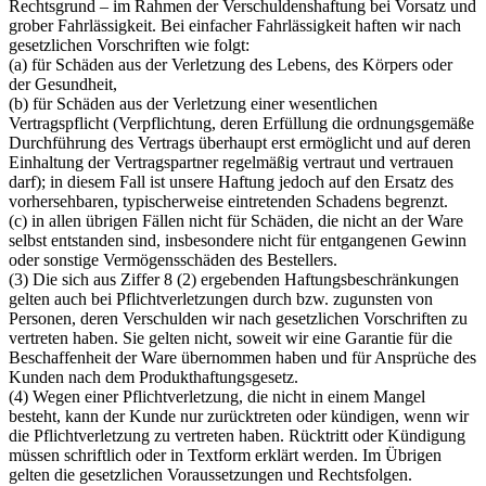
Rechtsgrund – im Rahmen der Verschuldenshaftung bei Vorsatz und
grober Fahrlässigkeit. Bei einfacher Fahrlässigkeit haften wir nach
gesetzlichen Vorschriften wie folgt:
(a) für Schäden aus der Verletzung des Lebens, des Körpers oder
der Gesundheit,
(b) für Schäden aus der Verletzung einer wesentlichen
Vertragspflicht (Verpflichtung, deren Erfüllung die ordnungsgemäße
Durchführung des Vertrags überhaupt erst ermöglicht und auf deren
Einhaltung der Vertragspartner regelmäßig vertraut und vertrauen
darf); in diesem Fall ist unsere Haftung jedoch auf den Ersatz des
vorhersehbaren, typischerweise eintretenden Schadens begrenzt.
(c) in allen übrigen Fällen nicht für Schäden, die nicht an der Ware
selbst entstanden sind, insbesondere nicht für entgangenen Gewinn
oder sonstige Vermögensschäden des Bestellers.
(3) Die sich aus Ziffer 8 (2) ergebenden Haftungsbeschränkungen
gelten auch bei Pflichtverletzungen durch bzw. zugunsten von
Personen, deren Verschulden wir nach gesetzlichen Vorschriften zu
vertreten haben. Sie gelten nicht, soweit wir eine Garantie für die
Beschaffenheit der Ware übernommen haben und für Ansprüche des
Kunden nach dem Produkthaftungsgesetz.
(4) Wegen einer Pflichtverletzung, die nicht in einem Mangel
besteht, kann der Kunde nur zurücktreten oder kündigen, wenn wir
die Pflichtverletzung zu vertreten haben. Rücktritt oder Kündigung
müssen schriftlich oder in Textform erklärt werden. Im Übrigen
gelten die gesetzlichen Voraussetzungen und Rechtsfolgen.