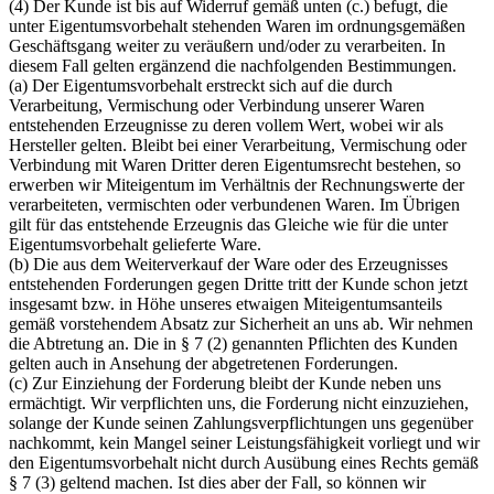
(4) Der Kunde ist bis auf Widerruf gemäß unten (c.) befugt, die
unter Eigentumsvorbehalt stehenden Waren im ordnungsgemäßen
Geschäftsgang weiter zu veräußern und/oder zu verarbeiten. In
diesem Fall gelten ergänzend die nachfolgenden Bestimmungen.
(a) Der Eigentumsvorbehalt erstreckt sich auf die durch
Verarbeitung, Vermischung oder Verbindung unserer Waren
entstehenden Erzeugnisse zu deren vollem Wert, wobei wir als
Hersteller gelten. Bleibt bei einer Verarbeitung, Vermischung oder
Verbindung mit Waren Dritter deren Eigentumsrecht bestehen, so
erwerben wir Miteigentum im Verhältnis der Rechnungswerte der
verarbeiteten, vermischten oder verbundenen Waren. Im Übrigen
gilt für das entstehende Erzeugnis das Gleiche wie für die unter
Eigentumsvorbehalt gelieferte Ware.
(b) Die aus dem Weiterverkauf der Ware oder des Erzeugnisses
entstehenden Forderungen gegen Dritte tritt der Kunde schon jetzt
insgesamt bzw. in Höhe unseres etwaigen Miteigentumsanteils
gemäß vorstehendem Absatz zur Sicherheit an uns ab. Wir nehmen
die Abtretung an. Die in § 7 (2) genannten Pflichten des Kunden
gelten auch in Ansehung der abgetretenen Forderungen.
(c) Zur Einziehung der Forderung bleibt der Kunde neben uns
ermächtigt. Wir verpflichten uns, die Forderung nicht einzuziehen,
solange der Kunde seinen Zahlungsverpflichtungen uns gegenüber
nachkommt, kein Mangel seiner Leistungsfähigkeit vorliegt und wir
den Eigentumsvorbehalt nicht durch Ausübung eines Rechts gemäß
§ 7 (3) geltend machen. Ist dies aber der Fall, so können wir