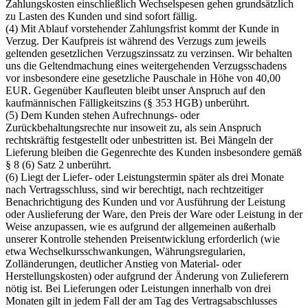
Zahlungskosten einschließlich Wechselspesen gehen grundsätzlich
zu Lasten des Kunden und sind sofort fällig.
(4) Mit Ablauf vorstehender Zahlungsfrist kommt der Kunde in
Verzug. Der Kaufpreis ist während des Verzugs zum jeweils
geltenden gesetzlichen Verzugszinssatz zu verzinsen. Wir behalten
uns die Geltendmachung eines weitergehenden Verzugsschadens
vor insbesondere eine gesetzliche Pauschale in Höhe von 40,00
EUR. Gegenüber Kaufleuten bleibt unser Anspruch auf den
kaufmännischen Fälligkeitszins (§ 353 HGB) unberührt.
(5) Dem Kunden stehen Aufrechnungs- oder
Zurückbehaltungsrechte nur insoweit zu, als sein Anspruch
rechtskräftig festgestellt oder unbestritten ist. Bei Mängeln der
Lieferung bleiben die Gegenrechte des Kunden insbesondere gemäß
§ 8 (6) Satz 2 unberührt.
(6) Liegt der Liefer- oder Leistungstermin später als drei Monate
nach Vertragsschluss, sind wir berechtigt, nach rechtzeitiger
Benachrichtigung des Kunden und vor Ausführung der Leistung
oder Auslieferung der Ware, den Preis der Ware oder Leistung in der
Weise anzupassen, wie es aufgrund der allgemeinen außerhalb
unserer Kontrolle stehenden Preisentwicklung erforderlich (wie
etwa Wechselkursschwankungen, Währungsregularien,
Zolländerungen, deutlicher Anstieg von Material- oder
Herstellungskosten) oder aufgrund der Änderung von Zulieferern
nötig ist. Bei Lieferungen oder Leistungen innerhalb von drei
Monaten gilt in jedem Fall der am Tag des Vertragsabschlusses