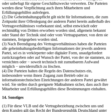
oder unbefugt für eigene Geschäftszwecke verwerten. Die Parteien
werden diese Verpflichtung auch ihren Mitarbeitern und
Erfüllungsgehilfen auferlegen.
(2) Die Geheimhaltungspflicht gilt nicht für Informationen, die zum
Zeitpunkt ihrer Offenlegung der anderen Partei bereits außerhalb des
Vertragsverhältnisses vorbekannt sind, selbst entwickelt oder
rechtmäßig von Dritten erworben worden sind, allgemein bekannt
oder Stand der Technik sind oder vom Vertragspartner, von dem sie
stammen, freigegeben worden sind.
(3) Nach Beendigung des Vertragsverhältnisses haben die Parteien
alle geheimhaltungsbedürftigen Informationen der jeweils anderen
Partei, sei es in verkörperter oder digitaler Form, unaufgefordert
zurückzugeben oder auf Wunsch der Partei, von der sie stammen, zu
vernichten oder − soweit technisch mit zumutbarem Aufwand
möglich − unwiderruflich zu löschen.
(4) Die Parteien halten die Regeln des Datenschutzes ein,
insbesondere wenn ihnen Zugang zum Betrieb oder zu
informationstechnischen Einrichtungen der anderen Partei gewährt
wird. Sie stellen durch geeignete Maßnahmen sicher, dass auch ihre
Mitarbeiter und Erfüllungsgehilfen diese Bestimmungen einhalten.
14. Sonstiges
(1) Für diese VLB und die Vertragsbeziehung zwischen uns und
dem Kunden gilt das Recht der Bundesrepublik Deutschland unter