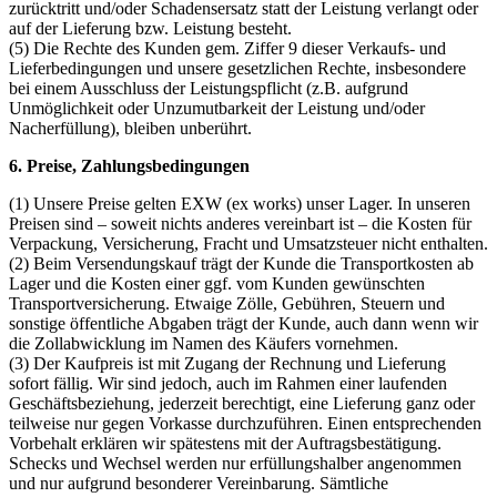
zurücktritt und/oder Schadensersatz statt der Leistung verlangt oder
auf der Lieferung bzw. Leistung besteht.
(5) Die Rechte des Kunden gem. Ziffer 9 dieser Verkaufs- und
Lieferbedingungen und unsere gesetzlichen Rechte, insbesondere
bei einem Ausschluss der Leistungspflicht (z.B. aufgrund
Unmöglichkeit oder Unzumutbarkeit der Leistung und/oder
Nacherfüllung), bleiben unberührt.
6. Preise, Zahlungsbedingungen
(1) Unsere Preise gelten EXW (ex works) unser Lager. In unseren
Preisen sind – soweit nichts anderes vereinbart ist – die Kosten für
Verpackung, Versicherung, Fracht und Umsatzsteuer nicht enthalten.
(2) Beim Versendungskauf trägt der Kunde die Transportkosten ab
Lager und die Kosten einer ggf. vom Kunden gewünschten
Transportversicherung. Etwaige Zölle, Gebühren, Steuern und
sonstige öffentliche Abgaben trägt der Kunde, auch dann wenn wir
die Zollabwicklung im Namen des Käufers vornehmen.
(3) Der Kaufpreis ist mit Zugang der Rechnung und Lieferung
sofort fällig. Wir sind jedoch, auch im Rahmen einer laufenden
Geschäftsbeziehung, jederzeit berechtigt, eine Lieferung ganz oder
teilweise nur gegen Vorkasse durchzuführen. Einen entsprechenden
Vorbehalt erklären wir spätestens mit der Auftragsbestätigung.
Schecks und Wechsel werden nur erfüllungshalber angenommen
und nur aufgrund besonderer Vereinbarung. Sämtliche