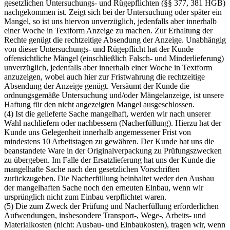
gesetzlichen Untersuchungs- und Rügepflichten (§§ 377, 381 HGB)
nachgekommen ist. Zeigt sich bei der Untersuchung oder später ein
Mangel, so ist uns hiervon unverzüglich, jedenfalls aber innerhalb
einer Woche in Textform Anzeige zu machen. Zur Erhaltung der
Rechte genügt die rechtzeitige Absendung der Anzeige. Unabhängig
von dieser Untersuchungs- und Rügepflicht hat der Kunde
offensichtliche Mängel (einschließlich Falsch- und Minderlieferung)
unverzüglich, jedenfalls aber innerhalb einer Woche in Textform
anzuzeigen, wobei auch hier zur Fristwahrung die rechtzeitige
Absendung der Anzeige genügt. Versäumt der Kunde die
ordnungsgemäße Untersuchung und/oder Mängelanzeige, ist unsere
Haftung für den nicht angezeigten Mangel ausgeschlossen.
(4) Ist die gelieferte Sache mangelhaft, werden wir nach unserer
Wahl nachliefern oder nachbessern (Nacherfüllung). Hierzu hat der
Kunde uns Gelegenheit innerhalb angemessener Frist von
mindestens 10 Arbeitstagen zu gewähren. Der Kunde hat uns die
beanstandete Ware in der Originalverpackung zu Prüfungszwecken
zu übergeben. Im Falle der Ersatzlieferung hat uns der Kunde die
mangelhafte Sache nach den gesetzlichen Vorschriften
zurückzugeben. Die Nacherfüllung beinhaltet weder den Ausbau
der mangelhaften Sache noch den erneuten Einbau, wenn wir
ursprünglich nicht zum Einbau verpflichtet waren.
(5) Die zum Zweck der Prüfung und Nacherfüllung erforderlichen
Aufwendungen, insbesondere Transport-, Wege-, Arbeits- und
Materialkosten (nicht: Ausbau- und Einbaukosten), tragen wir, wenn