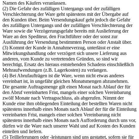
Namen des Käufers veranlassen.
(2) Die Gefahr des zufälligen Untergangs und der zufälligen
Verschlechterung der Ware geht spätestens mit der Übergabe auf
den Kunden über. Beim Versendungskauf geht jedoch die Gefahr
des zufälligen Untergangs und der zufälligen Verschlechterung der
Ware sowie die Verzögerungsgefahr bereits mit Auslieferung der
Ware an den Spediteur, den Frachtführer oder der sonst zur
Ausführung der Versendung bestimmten Person oder Anstalt über.
(3) Kommt der Kunde in Annahmeverzug, unterlässt er eine
Mitwirkungshandlung oder verzögert sich unsere Lieferung aus
anderen, vom Kunde zu vertretenden Gründen, so sind wir
berechtigt, Ersatz des hieraus entstehenden Schadens einschließlich
Mehraufwendungen (z.B. Lagerkosten) zu verlangen.
(4) Bei Abrufaufträgen ist die Ware, wenn nicht etwas anderes
vereinbart ist, in ungefähr gleichen Monatsmengen abzunehmen.
Die gesamte Auftragsmenge gilt einen Monat nach Ablauf der für
den Abruf vereinbarten Frist, mangels einer solchen Vereinbarung
zwölf Monate nach Vertragsschluss, als abgerufen. Nimmt der
Kunde eine ihm obliegenden Einteilung der bestellten Waren nicht
spätestens innerhalb eines Monats nach Ablauf der für die Einteilung
vereinbarten Frist, mangels einer solchen Vereinbarung nicht
spätestens innerhalb eines Monats nach Aufforderung durch uns vor,
dürfen wir die Ware nach unserer Wahl und auf Kosten des Kunden
einteilen und liefern.
(5) Teillieferungen oder -leistungen sind uns gestattet, sofern sie für