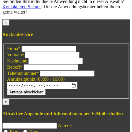
Sie finden Ihre individuelle Anwendung nicht in dieser Auswahl?
Kontaktieren Sie uns
: Unsere Anwendungsberater helfen Ihnen
gerne weiter!
×
Rückrufservice
Firma
*
Vorname
Nachname
Betreff
*
Telefonnummer
*
Anrufzeitpunkt (08:00 - 16:00)
Anfrage abschicken
×
Attraktive Angebote und Informationen per E-Mail erhalten
Anrede
Frau
Herr