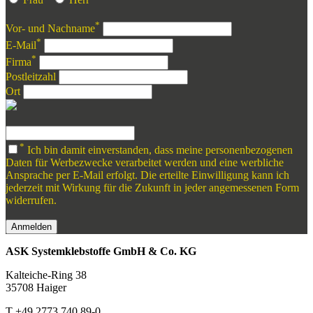
*
Vor- und Nachname
*
E-Mail
*
Firma
Postleitzahl
Ort
*
Ich bin damit einverstanden, dass meine personenbezogenen
Daten für Werbezwecke verarbeitet werden und eine werbliche
Ansprache per E-Mail erfolgt. Die erteilte Einwilligung kann ich
jederzeit mit Wirkung für die Zukunft in jeder angemessenen Form
widerrufen.
Anmelden
ASK Systemklebstoffe GmbH & Co. KG
Kalteiche-Ring 38
35708 Haiger
T +49 2773 740 89-0