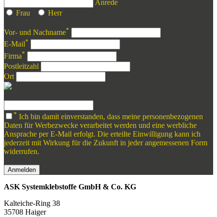
Anrede
Frau
Herr
*
Vor- und Nachname
*
E-Mail
*
Firma
Postleitzahl
Ort
*
Ich bin damit einverstanden, dass meine personenbezogenen
Daten für Werbezwecke verarbeitet werden und eine werbliche
Ansprache per E-Mail erfolgt. Die erteilte Einwilligung kann ich
jederzeit mit Wirkung für die Zukunft in jeder angemessenen Form
widerrufen.
Anmelden
ASK Systemklebstoffe GmbH & Co. KG
Kalteiche-Ring 38
35708 Haiger