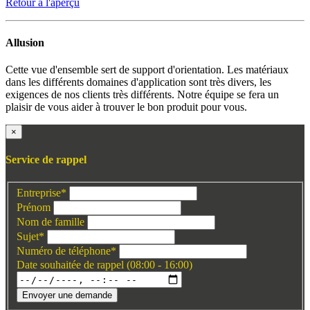
Retour à l'aperçu
Allusion
Cette vue d'ensemble sert de support d'orientation. Les matériaux
dans les différents domaines d'application sont très divers, les
exigences de nos clients très différents. Notre équipe se fera un
plaisir de vous aider à trouver le bon produit pour vous.
×
Service de rappel
Entreprise
*
Prénom
Nom de famille
Sujet
*
Numéro de téléphone
*
Date souhaitée de rappel (08:00 - 16:00)
Envoyer une demande