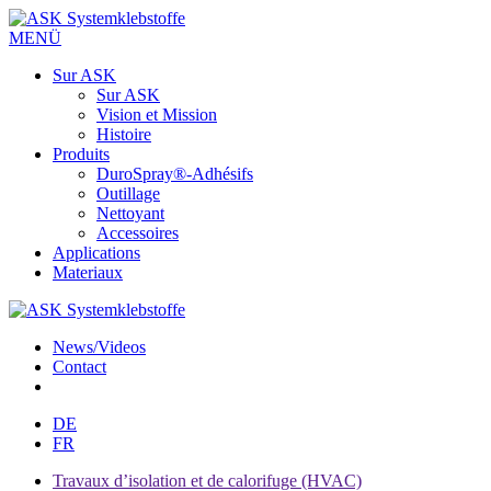
MENÜ
Sur ASK
Sur ASK
Vision et Mission
Histoire
Produits
DuroSpray®-Adhésifs
Outillage
Nettoyant
Accessoires
Applications
Materiaux
News/Videos
Contact
DE
FR
Travaux d’isolation et de calorifuge (HVAC)