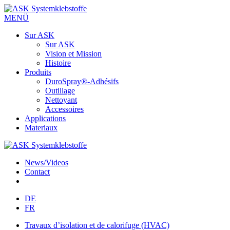
MENÜ
Sur ASK
Sur ASK
Vision et Mission
Histoire
Produits
DuroSpray®-Adhésifs
Outillage
Nettoyant
Accessoires
Applications
Materiaux
News/Videos
Contact
DE
FR
Travaux d’isolation et de calorifuge (HVAC)