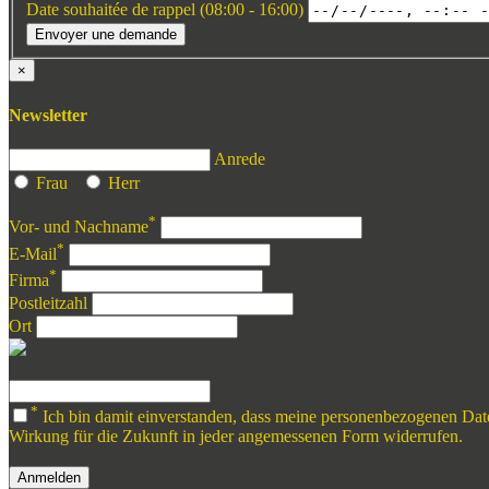
Date souhaitée de rappel (08:00 - 16:00)
Envoyer une demande
×
Newsletter
Anrede
Frau
Herr
*
Vor- und Nachname
*
E-Mail
*
Firma
Postleitzahl
Ort
*
Ich bin damit einverstanden, dass meine personenbezogenen Daten
Wirkung für die Zukunft in jeder angemessenen Form widerrufen.
Anmelden