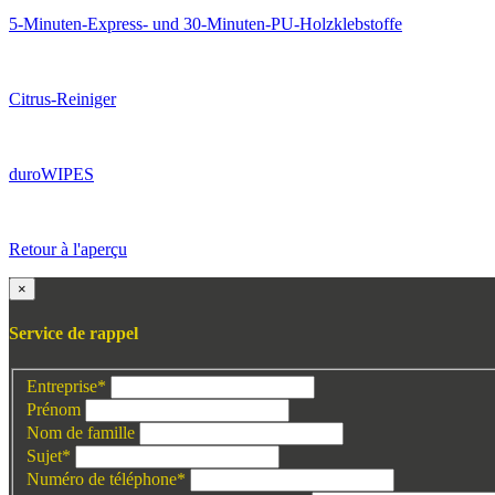
5-Minuten-Express- und 30-Minuten-PU-Holzklebstoffe
Citrus-Reiniger
duroWIPES
Retour à l'aperçu
×
Service de rappel
Entreprise
*
Prénom
Nom de famille
Sujet
*
Numéro de téléphone
*