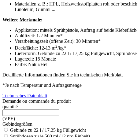
Materialien z. B.: HPL, Holzwerkstoffplatten roh oder beschich
Linoleum, Gummi ...
Weitere Merkmale:
Applikation: mittels Sprühpistole, Auftrag auf beide Klebefläc
Ablüftzeit: 1-2 Minuten*
Verarbeitungszeit (offene Zeit): 30 Minuten*
2
Deckfläche: 12-13 m
/kg*
Lieferform: Gebinde zu 22 l / 17,25 kg Füllgewicht, Sprühdose
Lagerzeit: 15 Monate
Farbe: Natur/Hell
Detaillierte Informationen finden Sie im technischen Merkblatt
*Je nach Temperatur und Auftragsmenge
Technisches Datenblatt
Demande ou commande du produit
quantité
(VPE)
Gebindegrößen
Gebinde zu 22 l / 17,25 kg Füllgewicht
Sprühdosen zu je 500 ml (12 pro Einheit)