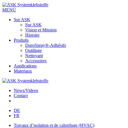
MENÜ
Sur ASK
Sur ASK
Vision et Mission
Histoire
Produits
DuroSpray®-Adhésifs
Outillage
Nettoyant
Accessoires
Applications
Materiaux
News/Videos
Contact
DE
FR
Travaux d’isolation et de calorifuge (HVAC)