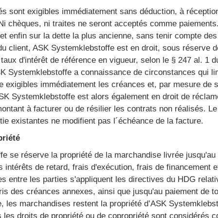
s sont exigibles immédiatement sans déduction, à réception
Ni chèques, ni traites ne seront acceptés comme paiements. 
 et enfin sur la dette la plus ancienne, sans tenir compte de
du client, ASK Systemklebstoffe est en droit, sous réserve de 
aux d'intérêt de référence en vigueur, selon le § 247 al. 1 d
K Systemklebstoffe a connaissance de circonstances qui limi
re exigibles immédiatement les créances et, par mesure de 
SK Systemklebstoffe est alors également en droit de réclam
ntant à facturer ou de résilier les contrats non réalisés. Le 
tie existantes ne modifient pas l´échéance de la facture.
priété
 se réserve la propriété de la marchandise livrée jusqu'au p
intérêts de retard, frais d'exécution, frais de financement e
ues entre les parties s'appliquent les directives du HDG re
ris des créances annexes, ainsi que jusqu'au paiement de to
le, les marchandises restent la propriété d’ASK Systemklebst
rs les droits de propriété ou de copropriété sont considér