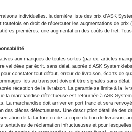
ivraisons individuelles, la dernière liste des prix d’ASK Sy
 toutefois en droit de répercuter les augmentations de prix 
tières premières, une augmentation des coûts de fret. Tous 
ponsabilité
atives aux manques de toutes sortes (par ex. articles manqu
re validées par écrit, sans délai, auprès d’ASK Systemklebst
 pour constater tout défaut, erreur de livraison, écarts de qu
dommages liés au transport doivent être signalés sans délai,
 après réception de la livraison. La garantie se limite à la 
que la marchandise défectueuse est retournée à ASK Systemk
s. La marchandise doit arriver en port franc et sera renvoy
on des pièces défectueuses. Une description détaillée des déf
sentation de la facture ou de la copie du bon de livraison, a
is tentatives de réclamation infructueuses et pour lesquelles