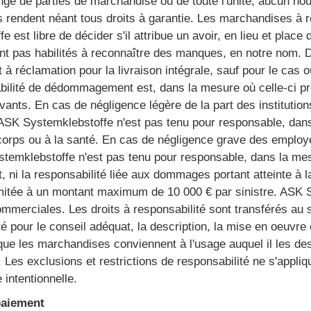
ge de parties de marchandise ou de toute l'unité, aucun nou
rs rendent néant tous droits à garantie. Les marchandises à
 est libre de décider s'il attribue un avoir, en lieu et plac
nt pas habilités à reconnaître des manques, en notre nom. 
t à réclamation pour la livraison intégrale, sauf pour le cas où 
abilité de dédommagement est, dans la mesure où celle-ci pr
ants. En cas de négligence légère de la part des institutio
ASK Systemklebstoffe n'est pas tenu pour responsable, dans 
u corps ou à la santé. En cas de négligence grave des employé
temklebstoffe n'est pas tenu pour responsable, dans la mesu
t, ni la responsabilité liée aux dommages portant atteinte à 
limitée à un montant maximum de 10 000 € par sinistre. ASK
merciales. Les droits à responsabilité sont transférés au 
 pour le conseil adéquat, la description, la mise en oeuvre e
ue les marchandises conviennent à l'usage auquel il les dest
t. Les exclusions et restrictions de responsabilité ne s'appl
 intentionnelle.
paiement