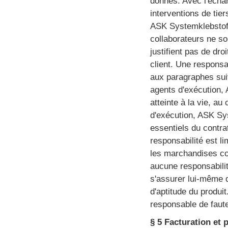
donnés. Avec l'échan
interventions de tie
ASK Systemklebstoffe
collaborateurs ne so
justifient pas de droi
client. Une respons
aux paragraphes suiv
agents d'exécution, 
atteinte à la vie, a
d'exécution, ASK Sys
essentiels du contra
responsabilité est 
les marchandises com
aucune responsabilité
s'assurer lui-même q
d'aptitude du produi
responsable de faute
§ 5 Facturation et 