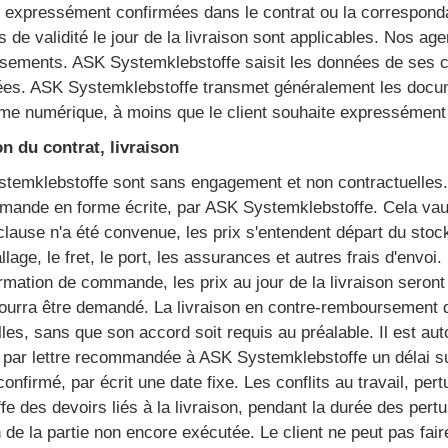
nt expressément confirmées dans le contrat ou la correspon
 de validité le jour de la livraison sont applicables. Nos a
ements. ASK Systemklebstoffe saisit les données de ses clie
ées. ASK Systemklebstoffe transmet généralement les docu
me numérique, à moins que le client souhaite expressément 
on du contrat, livraison
stemklebstoffe sont sans engagement et non contractuelles. 
mande en forme écrite, par ASK Systemklebstoffe. Cela vau
lause n'a été convenue, les prix s'entendent départ du sto
llage, le fret, le port, les assurances et autres frais d'envoi
irmation de commande, les prix au jour de la livraison seront 
pourra être demandé. La livraison en contre-remboursement 
lles, sans que son accord soit requis au préalable. Il est aut
ifie par lettre recommandée à ASK Systemklebstoffe un déla
nfirmé, par écrit une date fixe. Les conflits au travail, pert
 des devoirs liés à la livraison, pendant la durée des pertu
n de la partie non encore exécutée. Le client ne peut pas fair