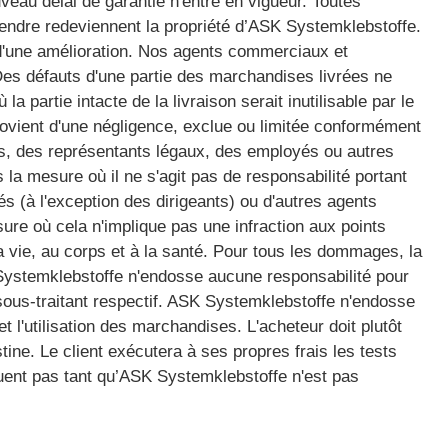
veau délai de garantie n'entre en vigueur. Toutes
 rendre redeviennent la propriété d’ASK Systemklebstoffe.
e d'une amélioration. Nos agents commerciaux et
Des défauts d'une partie des marchandises livrées ne
la partie intacte de la livraison serait inutilisable par le
ovient d'une négligence, exclue ou limitée conformément
ns, des représentants légaux, des employés ou autres
la mesure où il ne s'agit pas de responsabilité portant
s (à l'exception des dirigeants) ou d'autres agents
re où cela n'implique pas une infraction aux points
la vie, au corps et à la santé. Pour tous les dommages, la
 Systemklebstoffe n'endosse aucune responsabilité pour
sous-traitant respectif. ASK Systemklebstoffe n'endosse
t l'utilisation des marchandises. L'acheteur doit plutôt
ine. Le client exécutera à ses propres frais les tests
iquent pas tant qu’ASK Systemklebstoffe n'est pas