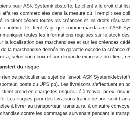
 biens pour ASK Systemklebstoffe. Le client a le droit d'utili
 affaires commerciales dans la mesure où il remplit ses obl
té, le client cèdera toutes les créances et les droits résult
ce contexte, le client n'agit que comme mandataire d’ASK S
mmuniquer toutes les informations requises sur le stock de
r la localisation des marchandises et sur les créances céd
ur de la marchandise donnée en garantie excède la créance 
rra, selon son choix et sur demande expresse du client, res
ransfert du risque
le rien de particulier au sujet de l'envoi, ASK Systemklebsto
sporteur, poste ou UPS pp). Les livraisons s'effectuent en po
client prend en charge les risques lié à l'envoi, pr ex. risq
. Les risques pour des livraisons franco de port sont trans
dise à livrer au transporteur, transitaire, à un autre convo
chandise contre les dommages survenant pendant le transpo