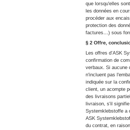
que lorsqu'elles so
les données en cours
procéder aux encaiss
protection des donn
factures…) sous for
§ 2 Offre, conclusi
Les offres d’ASK Sy
confirmation de com
verbaux. Si aucune c
n'incluent pas l'emba
indiquée sur la conf
client, un acompte 
des livraisons partie
livraison, s'il sign
Systemklebstoffe a co
ASK Systemklebstoffe
du contrat, en raiso