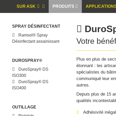
SUR ASK
PRODUITS
APPLICATION
DuroSp
SPRAY DÉSINFECTANT
Ramsol® Spray
Votre bénéf
Désinfectant assainissant
Plus en plus de sect
DUROSPRAY®
étonnant : les artisa
DuroSpray® DS
spécialistes du bâti
ISO300
communiqué leur ent
DuroSpray® DS
autres.
ISO400
Depuis plus de 15 
qualités incontestabl
OUTILLAGE
Adhésivité inégal
Pistolets