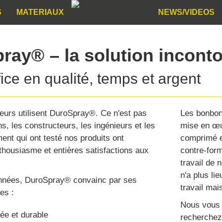
S
MATERIAUX
NEWS/VIDEOS
ray® – la solution incont
ice en qualité, temps et argent
eurs utilisent DuroSpray®. Ce n'est pas
Les bonbon
ns, les constructeurs, les ingénieurs et les
mise en œuvr
ment qui ont testé nos produits ont
comprimé e
housiasme et entières satisfactions aux
contre-for
travail de 
n'a plus li
années, DuroSpray® convainc par ses
travail mai
es :
Nous vous 
ée et durable
recherchez 