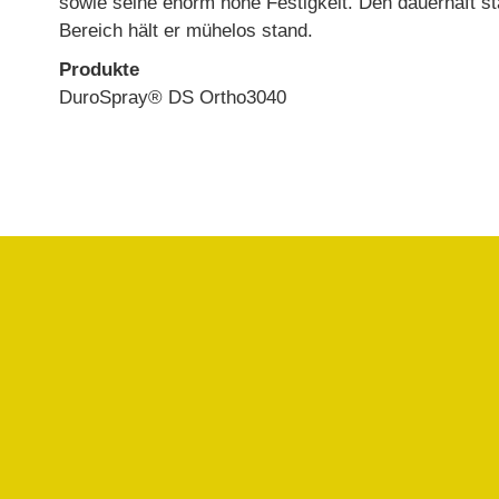
sowie seine enorm hohe Festigkeit. Den dauerhaft s
Bereich hält er mühelos stand.
Produkte
DuroSpray® DS Ortho3040