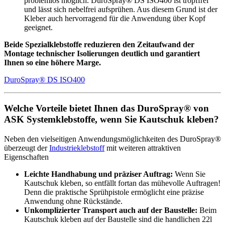
problemlos möglich. DuroSpray® DS ISO400 ist tropffrei
und lässt sich nebelfrei aufsprühen. Aus diesem Grund ist der
Kleber auch hervorragend für die Anwendung über Kopf
geeignet.
Beide Spezialklebstoffe reduzieren den Zeitaufwand der
Montage technischer Isolierungen deutlich und garantiert
Ihnen so eine höhere Marge.
DuroSpray® DS ISO400
Welche Vorteile bietet Ihnen das DuroSpray® von
ASK Systemklebstoffe, wenn Sie Kautschuk kleben?
Neben den vielseitigen Anwendungsmöglichkeiten des DuroSpray®
überzeugt der
Industrieklebstoff
mit weiteren attraktiven
Eigenschaften
Leichte Handhabung und präziser Auftrag:
Wenn Sie
Kautschuk kleben, so entfällt fortan das mühevolle Auftragen!
Denn die praktische Sprühpistole ermöglicht eine präzise
Anwendung ohne Rückstände.
Unkomplizierter Transport auch auf der Baustelle:
Beim
Kautschuk kleben auf der Baustelle sind die handlichen 22l