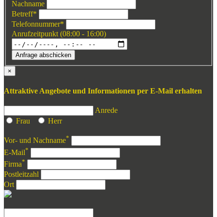
Nachname
Betreff
*
Telefonnummer
*
Anrufzeitpunkt (08:00 - 16:00)
Anfrage abschicken
×
Attraktive Angebote und Informationen per E-Mail erhalten
Anrede
Frau
Herr
*
Vor- und Nachname
*
E-Mail
*
Firma
Postleitzahl
Ort