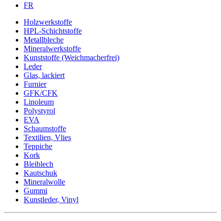
FR
Holzwerkstoffe
HPL-Schichtstoffe
Metallbleche
Mineralwerkstoffe
Kunststoffe (Weichmacherfrei)
Leder
Glas, lackiert
Furnier
GFK/CFK
Linoleum
Polystyrol
EVA
Schaumstoffe
Textilien, Vlies
Teppiche
Kork
Bleiblech
Kautschuk
Mineralwolle
Gummi
Kunstleder, Vinyl