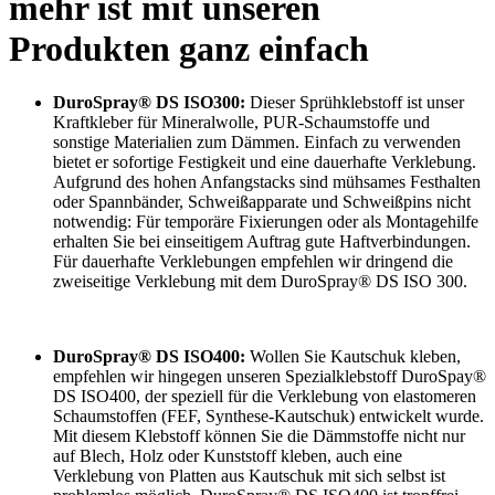
mehr ist mit unseren
Produkten ganz einfach
DuroSpray® DS ISO300:
Dieser Sprühklebstoff ist unser
Kraftkleber für Mineralwolle, PUR-Schaumstoffe und
sonstige Materialien zum Dämmen. Einfach zu verwenden
bietet er sofortige Festigkeit und eine dauerhafte Verklebung.
Aufgrund des hohen Anfangstacks sind mühsames Festhalten
oder Spannbänder, Schweißapparate und Schweißpins nicht
notwendig: Für temporäre Fixierungen oder als Montagehilfe
erhalten Sie bei einseitigem Auftrag gute Haftverbindungen.
Für dauerhafte Verklebungen empfehlen wir dringend die
zweiseitige Verklebung mit dem DuroSpray® DS ISO 300.
DuroSpray® DS ISO400:
Wollen Sie Kautschuk kleben,
empfehlen wir hingegen unseren Spezialklebstoff DuroSpay®
DS ISO400, der speziell für die Verklebung von elastomeren
Schaumstoffen (FEF, Synthese-Kautschuk) entwickelt wurde.
Mit diesem Klebstoff können Sie die Dämmstoffe nicht nur
auf Blech, Holz oder Kunststoff kleben, auch eine
Verklebung von Platten aus Kautschuk mit sich selbst ist