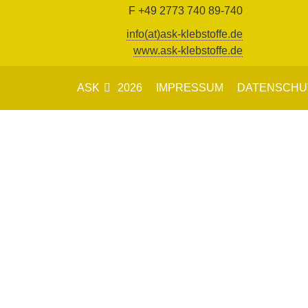
F +49 2773 740 89-740
info(at)ask-klebstoffe.de
www.ask-klebstoffe.de
ASK
2026
IMPRESSUM
DATENSCHU