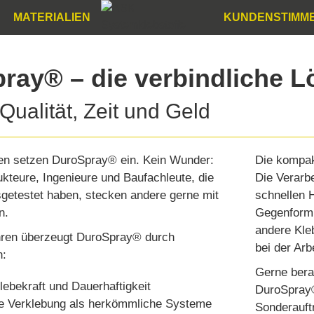
MATERIALIEN
KUNDENSTIMM
ray® – die verbindliche 
 Qualität, Zeit und Geld
n setzen DuroSpray® ein. Kein Wunder:
Die kompak
kteure, Ingenieure und Baufachleute, die
Die Verarbe
getestet haben, stecken andere gerne mit
schnellen 
n.
Gegenform.
andere Kleb
hren überzeugt DuroSpray® durch
bei der Arb
n:
Gerne bera
lebekraft und Dauerhaftigkeit
DuroSpray®
re Verklebung als herkömmliche Systeme
Sonderauftr