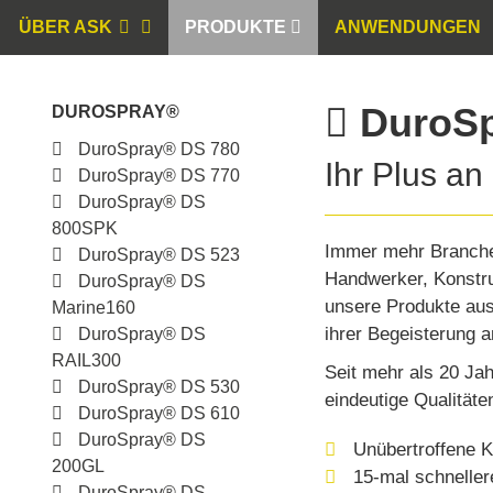
ÜBER ASK
PRODUKTE
ANWENDUNGEN
DuroSp
DUROSPRAY®
DuroSpray® DS 780
Ihr Plus an
DuroSpray® DS 770
DuroSpray® DS
800SPK
Immer mehr Branche
DuroSpray® DS 523
Handwerker, Konstru
DuroSpray® DS
unsere Produkte aus
Marine160
ihrer Begeisterung a
DuroSpray® DS
RAIL300
Seit mehr als 20 Ja
DuroSpray® DS 530
eindeutige Qualitäte
DuroSpray® DS 610
DuroSpray® DS
Unübertroffene K
200GL
15-mal schnelle
DuroSpray® DS