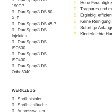
Hohe Feuchtigke
190GP
Tragbares und m
DuroSpray® DS 80-
Ergiebig, effizie
XLP
Keine Reinigung,
DuroSpray® DS 45-P
Sofortige Anfang
DuroSpray® DS
Kinderleichte Ha
Injektion
DuroSpray® DS
ISO300
DuroSpray® DS
ISO400
DuroSpray® DS
Ortho3040
WERKZEUG
Sprühpistolen
Sprühschläuche
Anpresswalzen